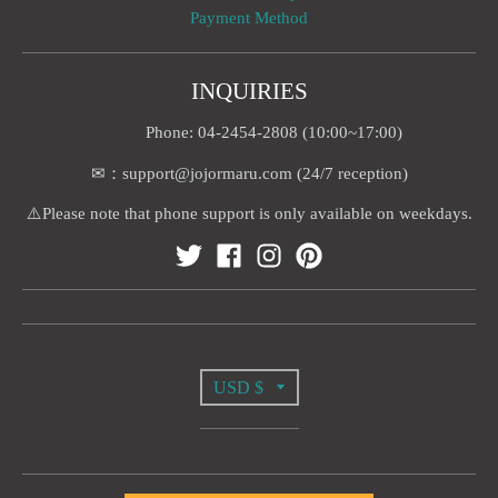
Payment Method
INQUIRIES
Phone: 04-2454-2808 (10:00~17:00)
✉：support@jojormaru.com (24/7 reception)
⚠️Please note that phone support is only available on weekdays.
T
USD $
R
A